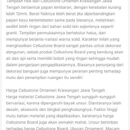
Tampilan fisik dari Cellustone Ornamen Krawangan Jawa
Tengah berbentuk papan lembaran, dengan ketebalan kurang
lebih 12mm. Berat fisiknya lebih berat jika diperbandingkan
papan kayu berketebalan sama pada biasanya, melainkan
sedikit lebih ringan dari bahan solid lain sejenisnya seperti
granit. Tampilan permukaannya bertekstur halus, dan
mempunyai berjenis-variasi warna solid. Karakter inilah yang
menghasilkan Cellustone Board sangat pantas untuk dekorasi
abngunan, sebab produk Cellustone Board yang bendung akan
air dan api serta memiliki bobot yang ringan sehingga mudah
dalam pengerjaan pengaplikasiannya. Biasanya penunjang dari
dekorasi banguan juga mempunyai peranan penting terhadap
mutu dan penampilan ruangan itu sendiri.
Harga Cellustone Ornamen Krawangan Jawa Tengah
Harga material Cellustone Jawa Tengah sungguh-sungguh
bervariasi, karena dipengaruhi bayak unsur. Diantaranya ialah
desain, aksesoris dan bingkai penghubungnya. Faktor tinggi
mutu bahan material yang diaplikasikan, karenanya harga
Cellustone Board juga akan semakin mahal. Unsur berimbas
terhadap harga Cellustone Board, Ukuran Ornament, Macam