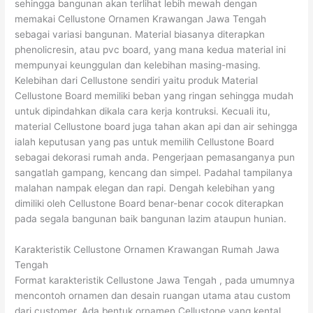
sehingga bangunan akan terlihat lebih mewah dengan
memakai Cellustone Ornamen Krawangan Jawa Tengah
sebagai variasi bangunan. Material biasanya diterapkan
phenolicresin, atau pvc board, yang mana kedua material ini
mempunyai keunggulan dan kelebihan masing-masing.
Kelebihan dari Cellustone sendiri yaitu produk Material
Cellustone Board memiliki beban yang ringan sehingga mudah
untuk dipindahkan dikala cara kerja kontruksi. Kecuali itu,
material Cellustone board juga tahan akan api dan air sehingga
ialah keputusan yang pas untuk memilih Cellustone Board
sebagai dekorasi rumah anda. Pengerjaan pemasanganya pun
sangatlah gampang, kencang dan simpel. Padahal tampilanya
malahan nampak elegan dan rapi. Dengah kelebihan yang
dimiliki oleh Cellustone Board benar-benar cocok diterapkan
pada segala bangunan baik bangunan lazim ataupun hunian.
Karakteristik Cellustone Ornamen Krawangan Rumah Jawa
Tengah
Format karakteristik Cellustone Jawa Tengah , pada umumnya
mencontoh ornamen dan desain ruangan utama atau custom
dari customer. Ada bentuk ornamen Cellustone yang kental