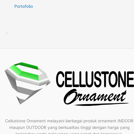
Portofolio
'
Cellustone Ornament melayani berbagai produk ornament INDOOR
maupun OUTDOOR yang berkualitas tinggi dengan harga yang
terjangkau serta pelayanan yang cepat dan terpercaya.