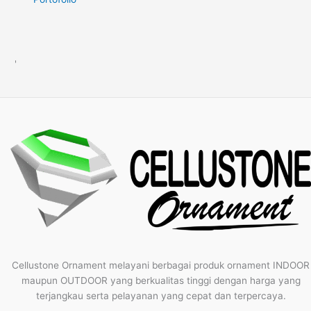
'
Cellustone Ornament melayani berbagai produk ornament INDOOR
maupun OUTDOOR yang berkualitas tinggi dengan harga yang
terjangkau serta pelayanan yang cepat dan terpercaya.