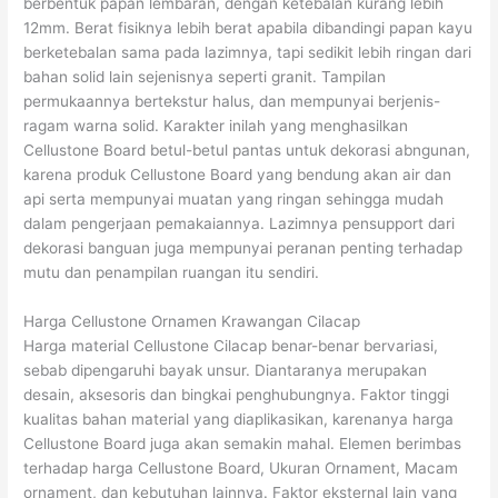
berbentuk papan lembaran, dengan ketebalan kurang lebih
12mm. Berat fisiknya lebih berat apabila dibandingi papan kayu
berketebalan sama pada lazimnya, tapi sedikit lebih ringan dari
bahan solid lain sejenisnya seperti granit. Tampilan
permukaannya bertekstur halus, dan mempunyai berjenis-
ragam warna solid. Karakter inilah yang menghasilkan
Cellustone Board betul-betul pantas untuk dekorasi abngunan,
karena produk Cellustone Board yang bendung akan air dan
api serta mempunyai muatan yang ringan sehingga mudah
dalam pengerjaan pemakaiannya. Lazimnya pensupport dari
dekorasi banguan juga mempunyai peranan penting terhadap
mutu dan penampilan ruangan itu sendiri.
Harga Cellustone Ornamen Krawangan Cilacap
Harga material Cellustone Cilacap benar-benar bervariasi,
sebab dipengaruhi bayak unsur. Diantaranya merupakan
desain, aksesoris dan bingkai penghubungnya. Faktor tinggi
kualitas bahan material yang diaplikasikan, karenanya harga
Cellustone Board juga akan semakin mahal. Elemen berimbas
terhadap harga Cellustone Board, Ukuran Ornament, Macam
ornament, dan kebutuhan lainnya. Faktor eksternal lain yang