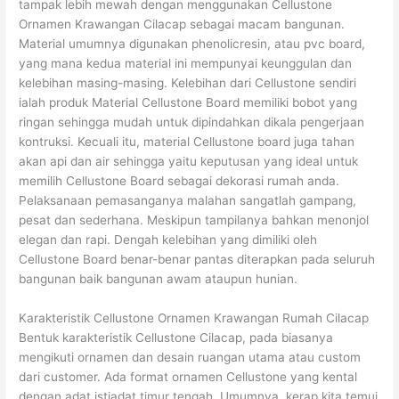
tampak lebih mewah dengan menggunakan Cellustone
Ornamen Krawangan Cilacap sebagai macam bangunan.
Material umumnya digunakan phenolicresin, atau pvc board,
yang mana kedua material ini mempunyai keunggulan dan
kelebihan masing-masing. Kelebihan dari Cellustone sendiri
ialah produk Material Cellustone Board memiliki bobot yang
ringan sehingga mudah untuk dipindahkan dikala pengerjaan
kontruksi. Kecuali itu, material Cellustone board juga tahan
akan api dan air sehingga yaitu keputusan yang ideal untuk
memilih Cellustone Board sebagai dekorasi rumah anda.
Pelaksanaan pemasanganya malahan sangatlah gampang,
pesat dan sederhana. Meskipun tampilanya bahkan menonjol
elegan dan rapi. Dengah kelebihan yang dimiliki oleh
Cellustone Board benar-benar pantas diterapkan pada seluruh
bangunan baik bangunan awam ataupun hunian.
Karakteristik Cellustone Ornamen Krawangan Rumah Cilacap
Bentuk karakteristik Cellustone Cilacap, pada biasanya
mengikuti ornamen dan desain ruangan utama atau custom
dari customer. Ada format ornamen Cellustone yang kental
dengan adat istiadat timur tengah. Umumnya, kerap kita temui