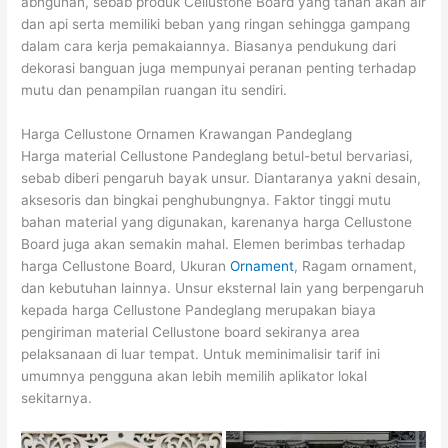
abngunan, sebab produk Cellustone Board yang tahan akan air
dan api serta memiliki beban yang ringan sehingga gampang
dalam cara kerja pemakaiannya. Biasanya pendukung dari
dekorasi banguan juga mempunyai peranan penting terhadap
mutu dan penampilan ruangan itu sendiri.
Harga Cellustone Ornamen Krawangan Pandeglang
Harga material Cellustone Pandeglang betul-betul bervariasi,
sebab diberi pengaruh bayak unsur. Diantaranya yakni desain,
aksesoris dan bingkai penghubungnya. Faktor tinggi mutu
bahan material yang digunakan, karenanya harga Cellustone
Board juga akan semakin mahal. Elemen berimbas terhadap
harga Cellustone Board, Ukuran
Ornament
, Ragam ornament,
dan kebutuhan lainnya. Unsur eksternal lain yang berpengaruh
kepada harga Cellustone Pandeglang merupakan biaya
pengiriman material Cellustone board sekiranya area
pelaksanaan di luar tempat. Untuk meminimalisir tarif ini
umumnya pengguna akan lebih memilih aplikator lokal
sekitarnya.