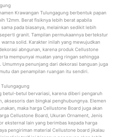
agung
Ornamen Krawangan Tulungagung berbentuk papan
h 12mm. Berat fisiknya lebih berat apabila
sama pada biasanya, melainkan sedikit lebih
a seperti granit. Tampilan permukaannya bertekstur
warna solid. Karakter inilah yang mewujudkan
 dekorasi abngunan, karena produk Cellustone
serta mempunyai muatan yang ringan sehingga
 Umumnya penunjang dari dekorasi banguan juga
utu dan penampilan ruangan itu sendiri.
 Tulungagung
 betul-betul bervariasi, karena diberi pengaruh
in, aksesoris dan bingkai penghubungnya. Elemen
igunakan, maka harga Cellustone Board juga akan
arga Cellustone Board, Ukuran Ornament, Jenis
or eksternal lain yang berimbas kepada harga
a pengiriman material Cellustone board jikalau