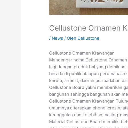
Cellustone Ornamen 
/
News
/ Oleh
Cellustone
Cellustone Ornamen Krawangan
Mendengar nama Cellustone Ornamen K
lagi dengan produk hal yang demikian. 
berada di publik ataupun perumahaan se
kereta, airport, daerah peribadahan da
Cellustone Board yakni memberikan g
bangunan sehingga bangunan akan me
Cellustone Ornamen Krawangan Tulunga
umumnya diterapkan phenolicresin, ata
keunggulan dan kelebihan masing-masin
Material Cellustone Board memiliki b