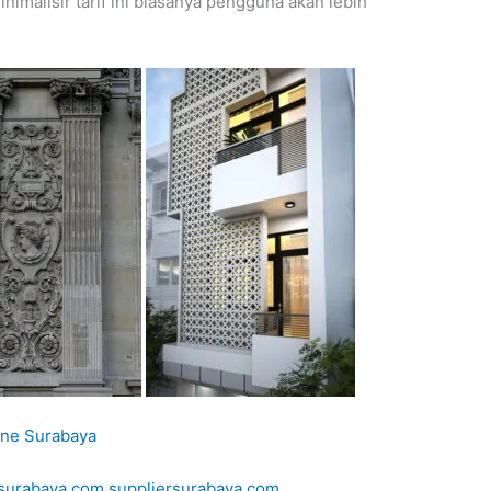
nimalisir tarif ini biasanya pengguna akan lebih
one Surabaya
rsurabaya.com
suppliersurabaya.com