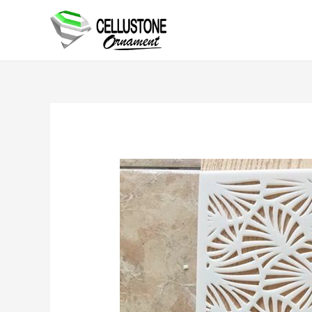
Lewati
ke
konten