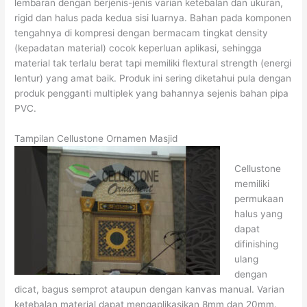
lembaran dengan berjenis-jenis varian ketebalan dan ukuran,
rigid dan halus pada kedua sisi luarnya. Bahan pada komponen
tengahnya di kompresi dengan bermacam tingkat density
(kepadatan material) cocok keperluan aplikasi, sehingga
material tak terlalu berat tapi memiliki flextural strength (energi
lentur) yang amat baik. Produk ini sering diketahui pula dengan
produk pengganti multiplek yang bahannya sejenis bahan pipa
PVC.
Tampilan Cellustone Ornamen Masjid
Cellustone
memiliki
permukaan
halus yang
dapat
difinishing
ulang
dengan
dicat, bagus semprot ataupun dengan kanvas manual. Varian
ketebalan material dapat mengaplikasikan 8mm dan 20mm.