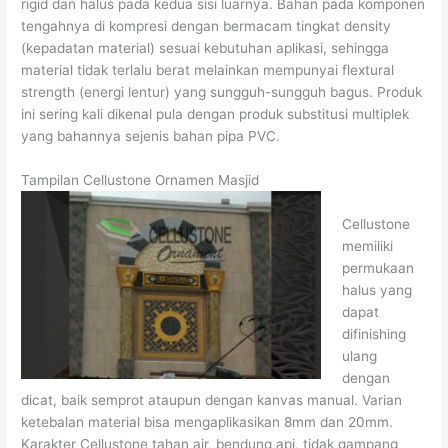
rigid dan halus pada kedua sisi luarnya. Bahan pada komponen
tengahnya di kompresi dengan bermacam tingkat density
(kepadatan material) sesuai kebutuhan aplikasi, sehingga
material tidak terlalu berat melainkan mempunyai flextural
strength (energi lentur) yang sungguh-sungguh bagus. Produk
ini sering kali dikenal pula dengan produk substitusi multiplek
yang bahannya sejenis bahan pipa PVC.
Tampilan Cellustone Ornamen Masjid
Cellustone
memiliki
permukaan
halus yang
dapat
difinishing
ulang
dengan
dicat, baik semprot ataupun dengan kanvas manual. Varian
ketebalan material bisa mengaplikasikan 8mm dan 20mm.
Karakter Cellustone tahan air, bendung api, tidak gampang