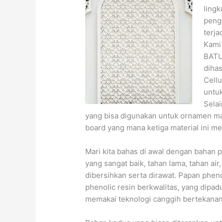
lingk
peng
terj
Kami
BATU
diha
Cell
untuk
Sela
yang bisa digunakan untuk ornamen mas
board yang mana ketiga material ini m
Mari kita bahas di awal dengan bahan p
yang sangat baik, tahan lama, tahan a
dibersihkan serta dirawat. Papan phe
phenolic resin berkwalitas, yang dipa
memakai teknologi canggih bertekanan 