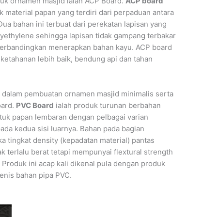
tuk ornamen masjid ialah ACP Board.
ACP board
material papan yang terdiri dari perpaduan antara
ua bahan ini terbuat dari perekatan lapisan yang
lyethylene sehingga lapisan tidak gampang terbakar
iperbandingkan menerapkan bahan kayu. ACP board
ketahanan lebih baik, bendung api dan tahan
i dalam pembuatan ornamen masjid minimalis serta
oard.
PVC Board
ialah produk turunan berbahan
ntuk papan lembaran dengan pelbagai varian
pada kedua sisi luarnya. Bahan pada bagian
 tingkat density (kepadatan material) pantas
ak terlalu berat tetapi mempunyai flextural strength
. Produk ini acap kali dikenal pula dengan produk
enis bahan pipa PVC.