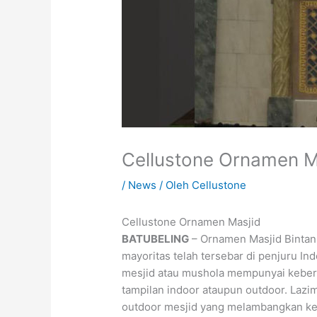
Cellustone Ornamen M
/
News
/ Oleh
Cellustone
Cellustone Ornamen Masjid
BATUBELING
– Ornamen Masjid Bintan 
mayoritas telah tersebar di penjuru I
mesjid atau mushola mempunyai keber
tampilan indoor ataupun outdoor. Lazim
outdoor mesjid yang melambangkan keb