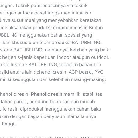
ungan. Teknik pemrosesannya via teknik
eringan autoclave sehingga meminimalisir
adinya susut muai yang menyebabkan keretakan.
 melaksanakan produksi ornamen masjid Bintan
BELING menggunakan bahan spesial yang
silkan khusus oleh team produksi BATUBELING.
ustone BATUBELING mempunyai ketahan yang baik
 berjenis-jenis keperluan Indoor ataupun outdoor.
in Cellustone BATUBELING,sebagian bahan lain
jid antara lain : phenolicresin, ACP board, PVC
emiliki keunggulan dan kelebihan masing-masing.
henolic resin.
Phenolic resin
memiliki stabilitas
ir, tahan panas, bendung benturan dan mudah
nolic resin diproduksi menggunakan bahan baku
dukan dengan bagian penyusun utama lainnya
tinggi.