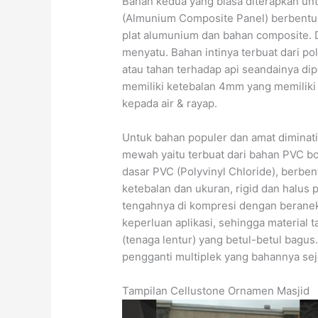
Bahan kedua yang biasa diterapkan un
(Almunium Composite Panel) berbentuk 
plat alumunium dan bahan composite. D
menyatu. Bahan intinya terbuat dari po
atau tahan terhadap api seandainya d
memiliki ketebalan 4mm yang memiliki 
kepada air & rayap.
Untuk bahan populer dan amat diminat
mewah yaitu terbuat dari bahan PVC b
dasar PVC (Polyvinyl Chloride), berbe
ketebalan dan ukuran, rigid dan halus 
tengahnya di kompresi dengan beraneka
keperluan aplikasi, sehingga material t
(tenaga lentur) yang betul-betul bagus
pengganti multiplek yang bahannya sej
Tampilan Cellustone Ornamen Masjid