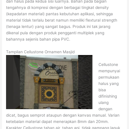
dan halus pada kedua sisi luarnya. Bahan pada bagian
tengahnya di kompresi dengan berbagai tingkat density
(kepadatan material) pantas kebutuhan aplikasi, sehingga
material tidak terlalu berat namun memiliki flextural strength
(tenaga lentur) yang sangat bagus. Produk ini tak jarang
dikenal pula dengan produk pengganti multiplek yang
bahannya sejenis bahan pipa PVC.
Tampilan Cellustone Ornamen Masjid
Cellustone
mempunyai
permukaan
halus yang
bisa
difinishing
ulang
dengan
dicat, bagus semprot ataupun dengan kanvas manual. Varian
ketebalan material dapat menerapkan 8mm dan 20mm.
Karakter Cellustone tahan air, tahan api, tidak gampang lapuk