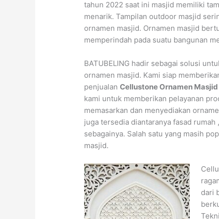
tahun 2022 saat ini masjid memiliki ta
menarik. Tampilan outdoor masjid seri
ornamen masjid. Ornamen masjid bert
memperindah pada suatu bangunan mes
BATUBELING hadir sebagai solusi un
ornamen masjid. Kami siap memberika
penjualan
Cellustone Ornamen Masjid
kami untuk memberikan pelayanan prod
memasarkan dan menyediakan ornamen 
juga tersedia diantaranya fasad rumah 
sebagainya. Salah satu yang masih popu
masjid.
Cell
raga
dari 
berku
Tekn