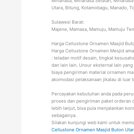
Minahasa, Minahasa Selatan, Minahasa
Utara, Bitung, Kotamobagu, Manado, 
Sulawesi Barat:
Majene, Mamasa, Mamuju, Mamuju Ten
Harga Cellustone Ornamen Masjid But
Harga Cellustone Ornamen Mesjid amat b
: teladan motif desain, tingkat kesusah
dan lain lain. Unsur eksternal lain y
biaya pengiriman material ornamen mas
akomodasi pelaksanaan jikalau di luar
Percayakan kebutuhan anda pada peru
proses dan pengiriman paket orderan o
lebih lanjut, bisa pula menjalankan kons
sebagainya.
Silakan kunjungi web kami untuk mema
Cellustone Ornamen Masjid Buton Uta