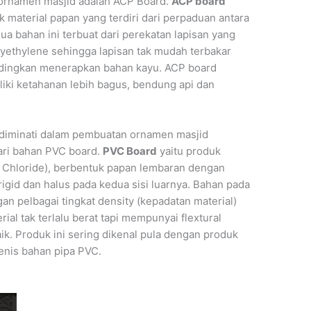
 ornamen masjid adalah ACP Board.
ACP board
material papan yang terdiri dari perpaduan antara
a bahan ini terbuat dari perekatan lapisan yang
lyethylene sehingga lapisan tak mudah terbakar
ndingkan menerapkan bahan kayu. ACP board
ki ketahanan lebih bagus, bendung api dan
 diminati dalam pembuatan ornamen masjid
ari bahan PVC board.
PVC Board
yaitu produk
 Chloride), berbentuk papan lembaran dengan
rigid dan halus pada kedua sisi luarnya. Bahan pada
 pelbagai tingkat density (kepadatan material)
rial tak terlalu berat tapi mempunyai flextural
aik. Produk ini sering dikenal pula dengan produk
jenis bahan pipa PVC.