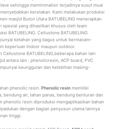
lave sehingga meminimalisir terjadinya susut muai
 menyebabkan keretakan. Kami melakukan produksi
men masjid Buton Utara BATUBELING menerapkan
 spesial yang dihasilkan khusus oleh team
uksi BATUBELING. Cellustone BATUBELING
unyai ketahan yang bagus untuk bermacam-
m keperluan Indoor maupun outdoor.
in Cellustone BATUBELING,beberapa bahan lain
d antara lain : phenolicresin, ACP board, PVC
mempunyai keunggulan dan kelebihan masing-
ahan phenolic resin.
Phenolic resin
memiliki
ma, bendung air, tahan panas, bendung benturan dan
n phenolic resin diproduksi mengaplikasikan bahan
 dipadukan dengan bagian penyusun utama lainnya
nan tinggi.