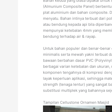
Bahan kedua yang biasa dipakai untuk
(Almunium Composite Panel) berbentuk 
plat aluminium dan bahan composite. Du
menyatu. Bahan intinya terbuat dari po
atau bendung kepada api bila diperba
mempunyai ketebalan 4mm yang memili
bendung terhadap air & rayap.
Untuk bahan populer dan benar-benar
minimalis serta mewah yakni terbuat d
bawaan berbahan dasar PVC (Polyvinyl
berbagai varian ketebalan dan ukuran, 
komponen tengahnya di kompresi dengan
layak keperluan aplikasi, sehingga mate
strength (tenaga lentur) yang sangat b
substitusi multiplek yang bahannya se
Tampilan Cellustone Ornamen Masjid