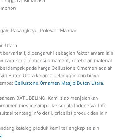
 Tenggara, Minahasa
Tomohon
gah, Pasangkayu, Polewali Mandar
on Utara
ervariatif, dipengaruhi sebagian faktor antara lain
an cara kerja, dimensi ornament, ketebalan material
ang berdampak pada harga Cellustone Ornamen adalah
jid Buton Utara ke area pelanggan dan biaya
 tempat
Cellustone Ornamen Masjid Buton Utara
.
sahaan BATUBELING. Kami siap menjalankan
rnamen mesjid sampai ke segala Indonesia. Info
ultasi tentang info detil, pricelist produk dan lain
ndang katalog produk kami terlengkap selain
ra
.