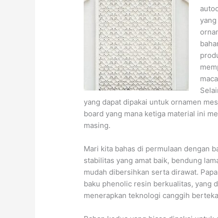
autoc
yang
orna
bahan
prod
memp
maca
Sela
yang dapat dipakai untuk ornamen mesji
board yang mana ketiga material ini 
masing.
Mari kita bahas di permulaan dengan b
stabilitas yang amat baik, bendung la
mudah dibersihkan serta dirawat. Papa
baku phenolic resin berkualitas, yang
menerapkan teknologi canggih berteka