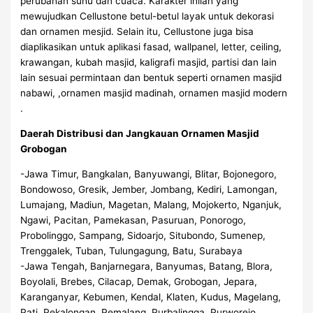
perubahan suhu dan cuaca. Karakter inilah yang
mewujudkan Cellustone betul-betul layak untuk dekorasi
dan ornamen mesjid. Selain itu, Cellustone juga bisa
diaplikasikan untuk aplikasi fasad, wallpanel, letter, ceiling,
krawangan, kubah masjid, kaligrafi masjid, partisi dan lain
lain sesuai permintaan dan bentuk seperti ornamen masjid
nabawi, ,ornamen masjid madinah, ornamen masjid modern
.
Daerah Distribusi dan Jangkauan Ornamen Masjid
Grobogan
-Jawa Timur, Bangkalan, Banyuwangi, Blitar, Bojonegoro,
Bondowoso, Gresik, Jember, Jombang, Kediri, Lamongan,
Lumajang, Madiun, Magetan, Malang, Mojokerto, Nganjuk,
Ngawi, Pacitan, Pamekasan, Pasuruan, Ponorogo,
Probolinggo, Sampang, Sidoarjo, Situbondo, Sumenep,
Trenggalek, Tuban, Tulungagung, Batu, Surabaya
-Jawa Tengah, Banjarnegara, Banyumas, Batang, Blora,
Boyolali, Brebes, Cilacap, Demak, Grobogan, Jepara,
Karanganyar, Kebumen, Kendal, Klaten, Kudus, Magelang,
Pati, Pekalongan, Pemalang, Purbalingga, Purworejo,