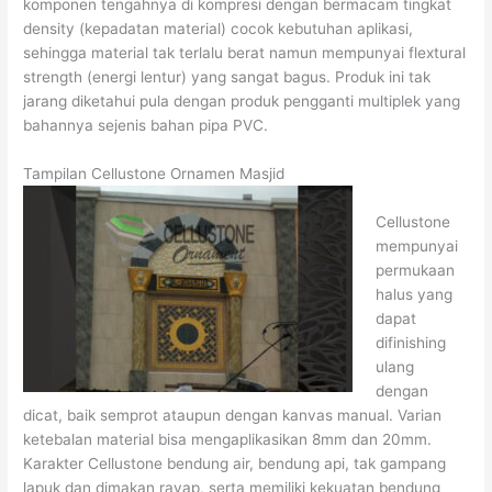
komponen tengahnya di kompresi dengan bermacam tingkat
density (kepadatan material) cocok kebutuhan aplikasi,
sehingga material tak terlalu berat namun mempunyai flextural
strength (energi lentur) yang sangat bagus. Produk ini tak
jarang diketahui pula dengan produk pengganti multiplek yang
bahannya sejenis bahan pipa PVC.
Tampilan Cellustone Ornamen Masjid
Cellustone
mempunyai
permukaan
halus yang
dapat
difinishing
ulang
dengan
dicat, baik semprot ataupun dengan kanvas manual. Varian
ketebalan material bisa mengaplikasikan 8mm dan 20mm.
Karakter Cellustone bendung air, bendung api, tak gampang
lapuk dan dimakan rayap, serta memiliki kekuatan bendung