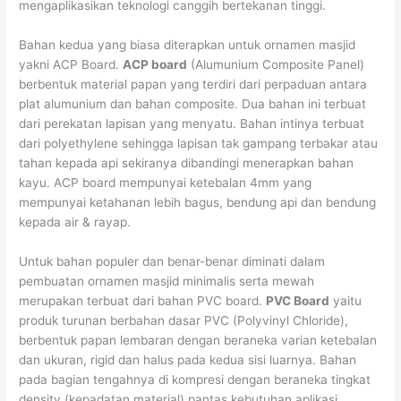
mengaplikasikan teknologi canggih bertekanan tinggi.
Bahan kedua yang biasa diterapkan untuk ornamen masjid
yakni ACP Board.
ACP board
(Alumunium Composite Panel)
berbentuk material papan yang terdiri dari perpaduan antara
plat alumunium dan bahan composite. Dua bahan ini terbuat
dari perekatan lapisan yang menyatu. Bahan intinya terbuat
dari polyethylene sehingga lapisan tak gampang terbakar atau
tahan kepada api sekiranya dibandingi menerapkan bahan
kayu. ACP board mempunyai ketebalan 4mm yang
mempunyai ketahanan lebih bagus, bendung api dan bendung
kepada air & rayap.
Untuk bahan populer dan benar-benar diminati dalam
pembuatan ornamen masjid minimalis serta mewah
merupakan terbuat dari bahan PVC board.
PVC Board
yaitu
produk turunan berbahan dasar PVC (Polyvinyl Chloride),
berbentuk papan lembaran dengan beraneka varian ketebalan
dan ukuran, rigid dan halus pada kedua sisi luarnya. Bahan
pada bagian tengahnya di kompresi dengan beraneka tingkat
density (kepadatan material) pantas kebutuhan aplikasi,