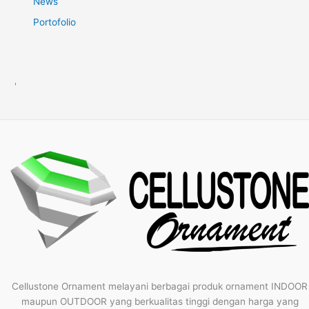
News
Portofolio
'
Cellustone Ornament melayani berbagai produk ornament INDOOR
maupun OUTDOOR yang berkualitas tinggi dengan harga yang