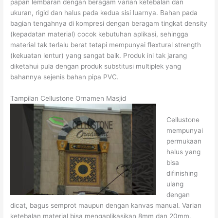
papan lembaran dengan beragam varian ketebalan dan
ukuran, rigid dan halus pada kedua sisi luarnya. Bahan pada
bagian tengahnya di kompresi dengan beragam tingkat density
(kepadatan material) cocok kebutuhan aplikasi, sehingga
material tak terlalu berat tetapi mempunyai flextural strength
(kekuatan lentur) yang sangat baik. Produk ini tak jarang
diketahui pula dengan produk substitusi multiplek yang
bahannya sejenis bahan pipa PVC.
Tampilan Cellustone Ornamen Masjid
Cellustone
mempunyai
permukaan
halus yang
bisa
difinishing
ulang
dengan
dicat, bagus semprot maupun dengan kanvas manual. Varian
ketebalan material bisa mengaplikasikan 8mm dan 20mm.