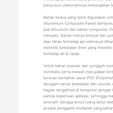
penyusun utama lainnya menerapkan te
Bahan kedua yang lazim digunakan unt
(Aluminium Composite Panel) berbentuk
plat almunium dan bahan composite. Du
menyatu. Bahan intinya terbuat dari p
atau tahan terhadap api sekiranya dib
memiliki ketebalan 4mm yang memiliki
terhadap air & rayap.
Untuk bahan populer dan sungguh-sun
minimalis serta mewah merupakan terb
turunan berbahan dasar PVC (Polyviny
beragam varian ketebalan dan ukuran, r
bagian tengahnya di kompresi dengan b
pantas keperluan aplikasi, sehingga mate
strength (tenaga lentur) yang betul-bet
produk pengganti multiplek yang baha