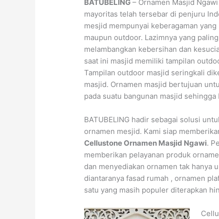
BATUBELING
– Ornamen Masjid Ngawi 
mayoritas telah tersebar di penjuru I
mesjid mempunyai keberagaman yang me
maupun outdoor. Lazimnya yang paling j
melambangkan kebersihan dan kesucian
saat ini masjid memiliki tampilan ou
Tampilan outdoor masjid seringkali di
masjid. Ornamen masjid bertujuan un
pada suatu bangunan masjid sehingga 
BATUBELING hadir sebagai solusi un
ornamen mesjid. Kami siap memberikan
Cellustone Ornamen Masjid Ngawi
. P
memberikan pelayanan produk ornamen 
dan menyediakan ornamen tak hanya un
diantaranya fasad rumah , ornamen pla
satu yang masih populer diterapkan hin
Cell