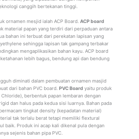
knologi canggih bertekanan tinggi.
uk ornamen mesjid ialah ACP Board.
ACP board
 material papan yang terdiri dari perpaduan antara
a bahan ini terbuat dari perekatan lapisan yang
olyethylene sehingga lapisan tak gampang terbakar
andingkan mengaplikasikan bahan kayu. ACP board
 ketahanan lebih bagus, bendung api dan bendung
gguh diminati dalam pembuatan ornamen masjid
uat dari bahan PVC board.
PVC Board
yaitu produk
l Chloride), berbentuk papan lembaran dengan
igid dan halus pada kedua sisi luarnya. Bahan pada
ermacam tingkat density (kepadatan material)
rial tak terlalu berat tetapi memiliki flextural
ul baik. Produk ini acap kali dikenal pula dengan
nnya sejenis bahan pipa PVC.