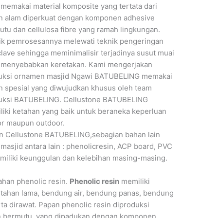
 memakai material komposite yang tertata dari
n alam diperkuat dengan komponen adhesive
tu dan cellulosa fibre yang ramah lingkungan.
ik pemrosesannya melewati teknik pengeringan
lave sehingga meminimalisir terjadinya susut muai
 menyebabkan keretakan. Kami mengerjakan
uksi ornamen masjid Ngawi BATUBELING memakai
n spesial yang diwujudkan khusus oleh team
uksi BATUBELING. Cellustone BATUBELING
iki ketahan yang baik untuk beraneka keperluan
or maupun outdoor.
in Cellustone BATUBELING,sebagian bahan lain
masjid antara lain : phenolicresin, ACP board, PVC
emiliki keunggulan dan kelebihan masing-masing.
ahan phenolic resin.
Phenolic resin
memiliki
 tahan lama, bendung air, bendung panas, bendung
a dirawat. Papan phenolic resin diproduksi
n bermutu, yang dipadukan dengan komponen