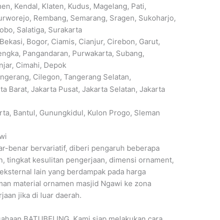
n, Kendal, Klaten, Kudus, Magelang, Pati,
urworejo, Rembang, Semarang, Sragen, Sukoharjo,
bo, Salatiga, Surakarta
ekasi, Bogor, Ciamis, Cianjur, Cirebon, Garut,
engka, Pangandaran, Purwakarta, Subang,
jar, Cimahi, Depok
ngerang, Cilegon, Tangerang Selatan,
a Barat, Jakarta Pusat, Jakarta Selatan, Jakarta
ta, Bantul, Gunungkidul, Kulon Progo, Sleman
wi
-benar bervariatif, diberi pengaruh beberapa
in, tingkat kesulitan pengerjaan, dimensi ornament,
r eksternal lain yang berdampak pada harga
iman material ornamen masjid Ngawi ke zona
an jika di luar daerah.
sahaan BATUBELING. Kami siap melakukan cara