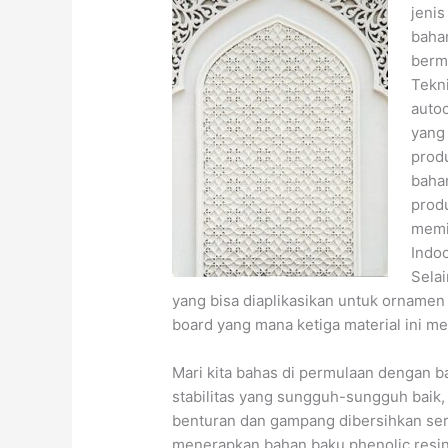
jenis
baha
bermu
Tekn
autoc
yang
prod
baha
prod
memil
Indo
Sela
yang bisa diaplikasikan untuk ornamen 
board yang mana ketiga material ini m
Mari kita bahas di permulaan dengan b
stabilitas yang sungguh-sungguh baik,
benturan dan gampang dibersihkan sert
menerapkan bahan baku phenolic resi