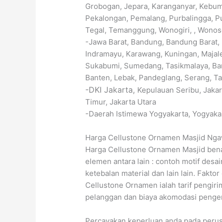
Grobogan, Jepara, Karanganyar, Kebume
Pekalongan, Pemalang, Purbalingga, P
Tegal, Temanggung, Wonogiri, , Wonoso
-Jawa Barat, Bandung, Bandung Barat, B
Indramayu, Karawang, Kuningan, Majal
Sukabumi, Sumedang, Tasikmalaya, Ban
Banten, Lebak, Pandeglang, Serang, Ta
-DKI Jakarta,
Kepulauan Seribu, Jakart
Timur, Jakarta Utara
-Daerah Istimewa Yogyakarta, Yogyakar
Harga Cellustone Ornamen Masjid Nga
Harga Cellustone Ornamen Masjid benar
elemen antara lain : contoh motif desa
ketebalan material dan lain lain. Fakto
Cellustone Ornamen ialah tarif pengir
pelanggan dan biaya akomodasi pengerja
Percayakan keperluan anda pada peru