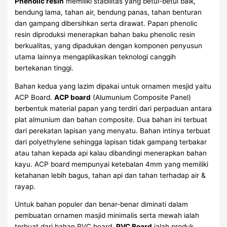
Phenolic resin
memiliki stabilitas yang betul-betul baik,
bendung lama, tahan air, bendung panas, tahan benturan
dan gampang dibersihkan serta dirawat. Papan phenolic
resin diproduksi menerapkan bahan baku phenolic resin
berkualitas, yang dipadukan dengan komponen penyusun
utama lainnya mengaplikasikan teknologi canggih
bertekanan tinggi.
Bahan kedua yang lazim dipakai untuk ornamen mesjid yaitu
ACP Board.
ACP board
(Alumunium Composite Panel)
berbentuk material papan yang terdiri dari perpaduan antara
plat almunium dan bahan composite. Dua bahan ini terbuat
dari perekatan lapisan yang menyatu. Bahan intinya terbuat
dari polyethylene sehingga lapisan tidak gampang terbakar
atau tahan kepada api kalau dibandingi menerapkan bahan
kayu. ACP board mempunyai ketebalan 4mm yang memiliki
ketahanan lebih bagus, tahan api dan tahan terhadap air &
rayap.
Untuk bahan populer dan benar-benar diminati dalam
pembuatan ornamen masjid minimalis serta mewah ialah
terbuat dari bahan PVC board.
PVC Board
ialah produk