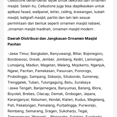
Cellustone benar-benar layak untuk dekorasi dan ornamen
masjid. Selain itu, Cellustone juga bisa diaplikasikan untuk
aplikasi fasad, wallpanel, letter, ceiling, krawangan, kubah
masjid, kaligrafi masjid, partisi dan lain lain sesuai
permintaan dan bentuk seperti ornamen masjid nabawi,
,ornamen masjid madinah, ornamen masjid modern .
Daerah Distribusi dan Jangkauan Ornamen Masjid
Pacitan
-Jawa Timur, Bangkalan, Banyuwangi, Blitar, Bojonegoro,
Bondowoso, Gresik, Jember, Jombang, Kediri, Lamongan,
Lumajang, Madiun, Magetan, Malang, Mojokerto, Nganjuk,
Ngawi, Pacitan, Pamekasan, Pasuruan, Ponorogo,
Probolinggo, Sampang, Sidoarjo, Situbondo, Sumenep,
Trenggalek, Tuban, Tulungagung, Batu, Surabaya
-Jawa Tengah, Banjarnegara, Banyumas, Batang, Blora,
Boyolali, Brebes, Cilacap, Demak, Grobogan, Jepara,
Karanganyar, Kebumen, Kendal, Klaten, Kudus, Magelang,
Pati, Pekalongan, Pemalang, Purbalingga, Purworejo,
Rembang, Semarang, Sragen, Sukoharjo, Tegal,
Temanggung, Wonogiri, , Wonosobo, Salatiga, Surakarta