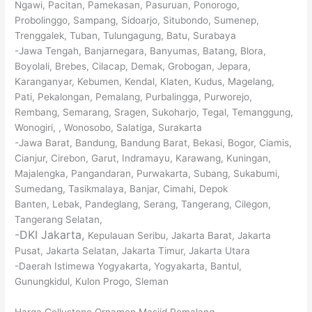
Ngawi, Pacitan, Pamekasan, Pasuruan, Ponorogo,
Probolinggo, Sampang, Sidoarjo, Situbondo, Sumenep,
Trenggalek, Tuban, Tulungagung, Batu, Surabaya
-Jawa Tengah, Banjarnegara, Banyumas, Batang, Blora,
Boyolali, Brebes, Cilacap, Demak, Grobogan, Jepara,
Karanganyar, Kebumen, Kendal, Klaten, Kudus, Magelang,
Pati, Pekalongan, Pemalang, Purbalingga, Purworejo,
Rembang, Semarang, Sragen, Sukoharjo, Tegal, Temanggung,
Wonogiri, , Wonosobo, Salatiga, Surakarta
-Jawa Barat, Bandung, Bandung Barat, Bekasi, Bogor, Ciamis,
Cianjur, Cirebon, Garut, Indramayu, Karawang, Kuningan,
Majalengka, Pangandaran, Purwakarta, Subang, Sukabumi,
Sumedang, Tasikmalaya, Banjar, Cimahi, Depok
Banten, Lebak, Pandeglang, Serang, Tangerang, Cilegon,
Tangerang Selatan,
-DKI Jakarta,
Kepulauan Seribu, Jakarta Barat, Jakarta
Pusat, Jakarta Selatan, Jakarta Timur, Jakarta Utara
-Daerah Istimewa Yogyakarta, Yogyakarta, Bantul,
Gunungkidul, Kulon Progo, Sleman