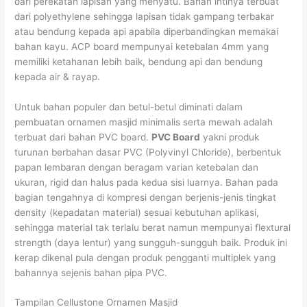
dari perekatan lapisan yang menyatu. Bahan intinya terbuat
dari polyethylene sehingga lapisan tidak gampang terbakar
atau bendung kepada api apabila diperbandingkan memakai
bahan kayu. ACP board mempunyai ketebalan 4mm yang
memiliki ketahanan lebih baik, bendung api dan bendung
kepada air & rayap.
Untuk bahan populer dan betul-betul diminati dalam
pembuatan ornamen masjid minimalis serta mewah adalah
terbuat dari bahan PVC board.
PVC Board
yakni produk
turunan berbahan dasar PVC (Polyvinyl Chloride), berbentuk
papan lembaran dengan beragam varian ketebalan dan
ukuran, rigid dan halus pada kedua sisi luarnya. Bahan pada
bagian tengahnya di kompresi dengan berjenis-jenis tingkat
density (kepadatan material) sesuai kebutuhan aplikasi,
sehingga material tak terlalu berat namun mempunyai flextural
strength (daya lentur) yang sungguh-sungguh baik. Produk ini
kerap dikenal pula dengan produk pengganti multiplek yang
bahannya sejenis bahan pipa PVC.
Tampilan Cellustone Ornamen Masjid