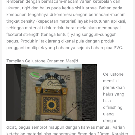
lembaran dengan bermacam-macam varian ketebalan dan
ukuran, rigid dan halus pada kedua sisi luarnya. Bahan pada
komponen tengahnya di kompresi dengan bermacam-macam
tingkat density (kepadatan material) layak kebutuhan aplikasi,
sehingga material tidak terlalu berat melainkan mempunyai
flextural strength (tenaga lentur) yang sungguh-sungguh
bagus. Produk ini tak jarang dikenal pula dengan produk
pengganti multiplek yang bahannya sejenis bahan pipa PVC.
Tampilan Cellustone Ornamen Masjid
Cellustone
memiliki
permukaan
halus yang
bisa
difinishing
ulang
dengan
dicat, bagus semprot maupun dengan kanvas manual. Varian
ketebalan material bisa menerapkan 8mm dan 20mm. Karakter